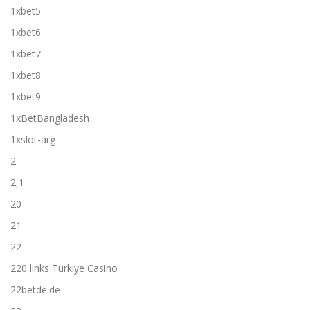
1xbet5
1xbet6
1xbet7
1xbet8
1xbet9
1xBetBangladesh
1xslot-arg
2
2,1
20
21
22
220 links Turkiye Casino
22betde.de