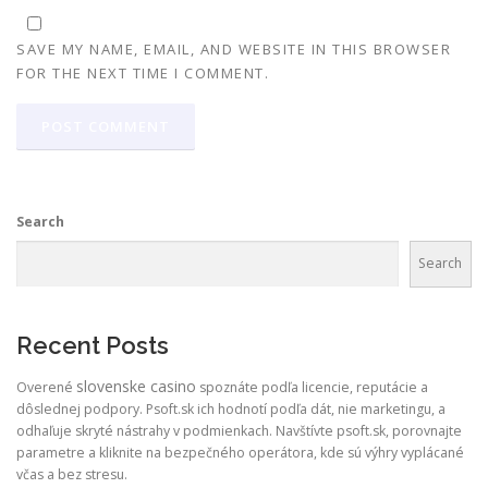
SAVE MY NAME, EMAIL, AND WEBSITE IN THIS BROWSER
FOR THE NEXT TIME I COMMENT.
Search
Search
Recent Posts
slovenske casino
Overené
spoznáte podľa licencie, reputácie a
dôslednej podpory. Psoft.sk ich hodnotí podľa dát, nie marketingu, a
odhaľuje skryté nástrahy v podmienkach. Navštívte psoft.sk, porovnajte
parametre a kliknite na bezpečného operátora, kde sú výhry vyplácané
včas a bez stresu.