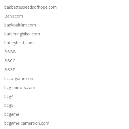
babbettesseedsofhope.com
Bahiscom
bankoaltilim.com
barberingbiker.com
baterybet1.com
BBBB
BBCC
BBET
bcco-game.com
bcg-mirrors.com
bcg4
bcg5
bcgame
bcgame-cameroon.com