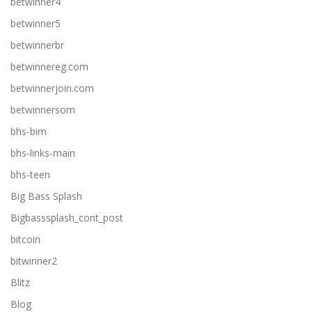
betwinner4
betwinner5
betwinnerbr
betwinnereg.com
betwinnerjoin.com
betwinnersom
bhs-bim
bhs-links-main
bhs-teen
Big Bass Splash
Bigbasssplash_cont_post
bitcoin
bitwinner2
Blitz
Blog