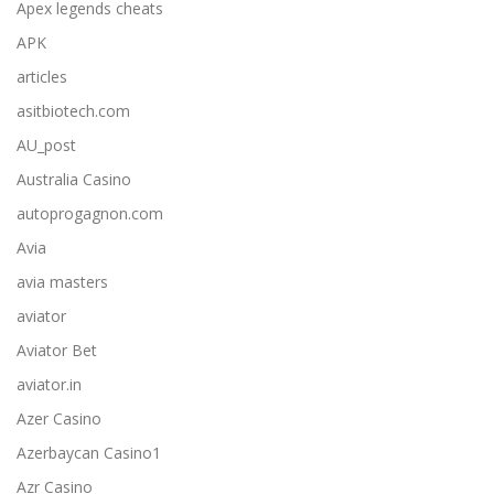
Apex legends cheats
APK
articles
asitbiotech.com
AU_post
Australia Casino
autoprogagnon.com
Avia
avia masters
aviator
Aviator Bet
aviator.in
Azer Casino
Azerbaycan Casino1
Azr Casino