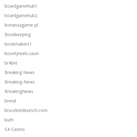
boardgamehub1
boardgamehub2
bonanzagame-pl
Bookkeeping
bookmakers1
bountyreels.casin
br4bet
Breaking News
Breaking-News
BreakingNews
brend
brucebetdeutsch.com
burh
CA Casino