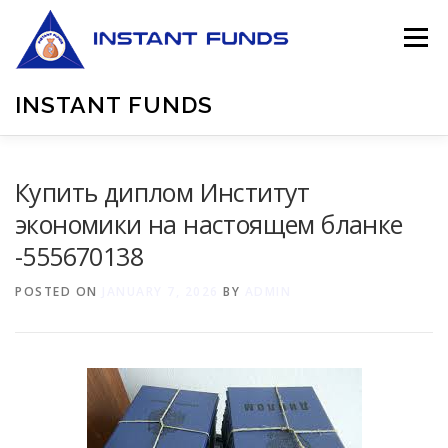
Skip
to
Menu
content
INSTANT FUNDS
HOME
BLOG
APPLY NOW
.
.
Купить диплом Институт
экономики на настоящем бланке
-555670138
POSTED ON
JANUARY 7, 2026
BY
ADMIN