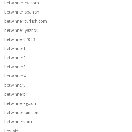
betwinner-rw.com
betwinner-spanish
betwinner-turkish.com
betwinner-yazhou
betwinner07023
betwinner1
betwinner2
betwinner3
betwinner4
betwinner5
betwinnerbr
betwinnereg.com
betwinnerjoin.com
betwinnersom
bhs-bim