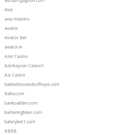
autoprogagnon.com
Avia
avia masters
aviator
Aviator Bet
aviator.in
Azer Casino
Azerbaycan Casino1
Azr Casino
babbettesseedsofhope.com
Bahiscom
bankoaltilim.com
barberingbiker.com
baterybet1.com
BBBB