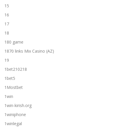
15
16
17
18
180 game
1870 links Mix Casino (AZ)
19
1bet210218
1bet5
1Mostbet
1win
1win-kirish.org
1winiphone
1winlegal