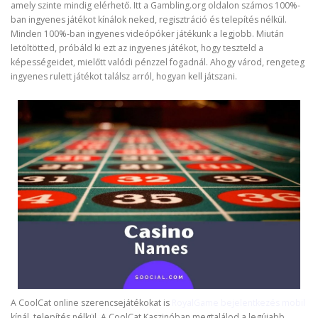
amely szinte mindig elérhető. Itt a Gambling.org oldalon számos 100%-
ban ingyenes játékot kínálok neked, regisztráció és telepítés nélkül.
Minden 100%-ban ingyenes videópóker játékunk a legjobb. Miután
letöltötted, próbáld ki ezt az ingyenes játékot, hogy teszteld a
képességeidet, mielőtt valódi pénzzel fogadnál. Ahogy várod, rengeteg
ingyenes rulett játékot találsz arról, hogyan kell játszani.
A CoolCat online szerencsejátékokat is
RoyalGame bejelentkezés mobil
kínál, telepítés nélkül. A CoolCat Kaszinóban megtalálod a legújabb