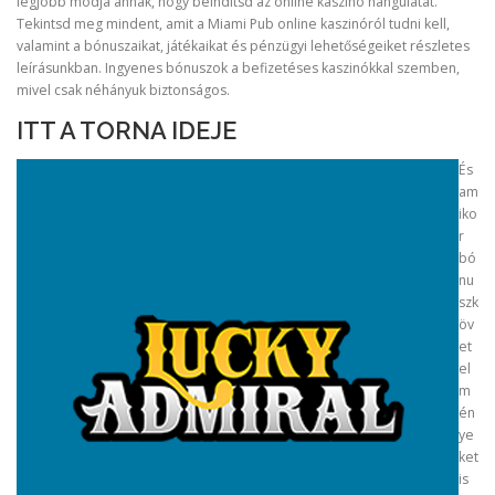
legjobb módja annak, hogy beindítsd az online kaszinó hangulatát.
Tekintsd meg mindent, amit a Miami Pub online kaszinóról tudni kell,
valamint a bónuszaikat, játékaikat és pénzügyi lehetőségeiket részletes
leírásunkban. Ingyenes bónuszok a befizetéses kaszinókkal szemben,
mivel csak néhányuk biztonságos.
ITT A TORNA IDEJE
És
am
iko
r
bó
nu
szk
öv
et
el
m
én
ye
ket
is