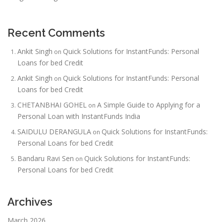
Recent Comments
Ankit Singh
Quick Solutions for InstantFunds: Personal
on
Loans for bed Credit
Ankit Singh
Quick Solutions for InstantFunds: Personal
on
Loans for bed Credit
CHETANBHAI GOHEL
A Simple Guide to Applying for a
on
Personal Loan with InstantFunds India
SAIDULU DERANGULA
Quick Solutions for InstantFunds:
on
Personal Loans for bed Credit
Bandaru Ravi Sen
Quick Solutions for InstantFunds:
on
Personal Loans for bed Credit
Archives
March 2026