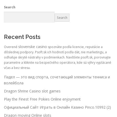
Search
Search
Recent Posts
slovenske casino
Overené
spoznáte podľa licencie, reputácie a
dôslednej podpory. Psoft.sk ich hodnotí podľa dát, nie marketingu, a
odhaľuje skryté nástrahy v podmienkach. Navštívte psoft.sk, porovnajte
parametre a kliknite na bezpečného operátora, kde sú výhry vyplácané
včas a bez stresu.
Падел — это вид спорта, сочетающий элементы тенниса и
волейбола
Dragon Shrine Casino slot games
Play the Finest Free Pokies Online enjoyment
Официальный Сайт Играть в Онлайн Казино Pinco.10992 (2)
Dragon moving Online slots