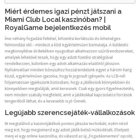
Miért érdemes igazi pénzt játszani a
Miami Club Local kaszinóban? |
RoyalGame bejelentkezés mobil
Íme néhány fogadási feltétel, kifizetési korlátozás és lehetséges
felmondási idő – mindezt a kód egyértelműen bemutatja.
A küldetés
megkönnyítése érdekében nyugodtan alkalmazzon szűrőrendszereket,
amelyek lehetővé teszik, hogy egy adott fizetési stratégiával
rendelkezzen, különben egy adott alkalmazás-eladótól játsszon.
Nyilvánvalóan minden bónuszhoz hozzárendelünk egyet a három hang
közül, egyértelműen igazolva, hogy ki jogosult igényelni. Az LCB-nél
folyamatosan igyekszünk biztosítani, hogy a játékosok könnyebben és
könnyebben megtalálják, amit keresnek. Csak egy gyors figyelmeztetés,
nem minden szabály megfelelő, amit a játékokkal kapcsolatos források
tengeréből láthat, és a kevesebb is jó Önnek.
Legújabb szerencsejáték-vállalkozások
Itt megtalálod a kaszinójátékok pontos játszási technikáit, ezért nézd
meg ezt, hogy megismerd egy adott játék belső működését. Ehelyett
menj el egy online kaszinóba, és válaszd az új „Fogadásmentes” opciót,