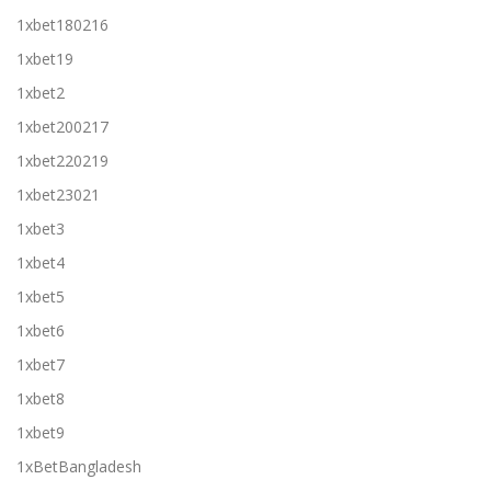
1xbet180216
1xbet19
1xbet2
1xbet200217
1xbet220219
1xbet23021
1xbet3
1xbet4
1xbet5
1xbet6
1xbet7
1xbet8
1xbet9
1xBetBangladesh