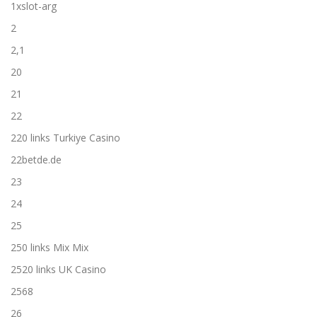
1xslot-arg
2
2,1
20
21
22
220 links Turkiye Casino
22betde.de
23
24
25
250 links Mix Mix
2520 links UK Casino
2568
26