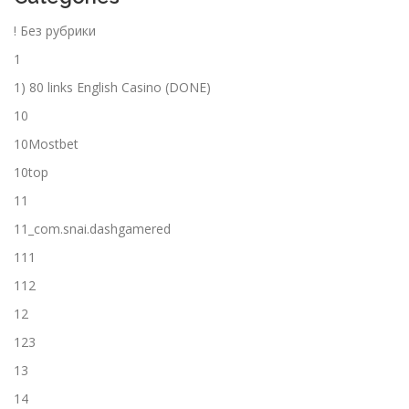
! Без рубрики
1
1) 80 links English Casino (DONE)
10
10Mostbet
10top
11
11_com.snai.dashgamered
111
112
12
123
13
14