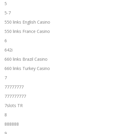
5
5-7
550 links English Casino
550 links France Casino
6
642i
660 links Brazil Casino
660 links Turkey Casino
7
77777777
777777777
7slots TR
8
888888
9