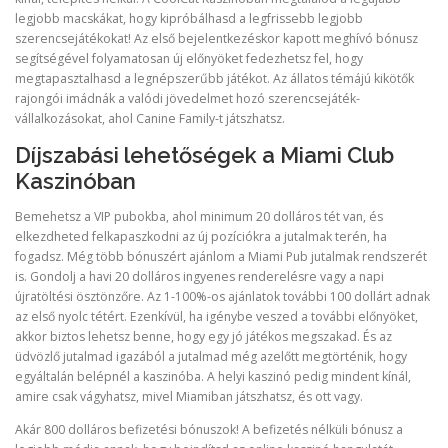
legjobb macskákat, hogy kipróbálhasd a legfrissebb legjobb
szerencsejátékokat! Az első bejelentkezéskor kapott meghívó bónusz
segítségével folyamatosan új előnyöket fedezhetsz fel, hogy
megtapasztalhasd a legnépszerűbb játékot. Az állatos témájú kikötők
rajongói imádnák a valódi jövedelmet hozó szerencsejáték-
vállalkozásokat, ahol Canine Family-t játszhatsz.
Díjszabási lehetőségek a Miami Club
Kaszinóban
Bemehetsz a VIP pubokba, ahol minimum 20 dolláros tét van, és
elkezdheted felkapaszkodni az új pozíciókra a jutalmak terén, ha
fogadsz. Még több bónuszért ajánlom a Miami Pub jutalmak rendszerét
is. Gondolj a havi 20 dolláros ingyenes renderelésre vagy a napi
újratöltési ösztönzőre. Az 1-100%-os ajánlatok további 100 dollárt adnak
az első nyolc tétért. Ezenkívül, ha igénybe veszed a további előnyöket,
akkor biztos lehetsz benne, hogy egy jó játékos megszakad. És az
üdvözlő jutalmad igazából a jutalmad még azelőtt megtörténik, hogy
egyáltalán belépnél a kaszinóba. A helyi kaszinó pedig mindent kínál,
amire csak vágyhatsz, mivel Miamiban játszhatsz, és ott vagy.
Akár 800 dolláros befizetési bónuszok! A befizetés nélküli bónusz a