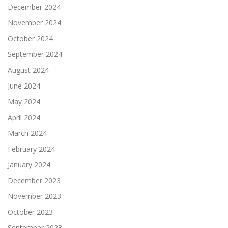
December 2024
November 2024
October 2024
September 2024
August 2024
June 2024
May 2024
April 2024
March 2024
February 2024
January 2024
December 2023
November 2023
October 2023
September 2023